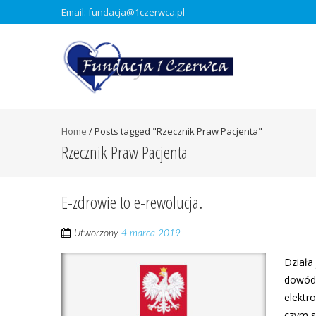
Email: fundacja@1czerwca.pl
Home
/
Posts tagged "Rzecznik Praw Pacjenta"
Rzecznik Praw Pacjenta
E-zdrowie to e-rewolucja.
Utworzony
4 marca 2019
Działa
dowód 
elektr
czym s