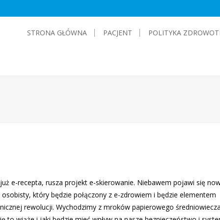
STRONA GŁÓWNA
PACJENT
POLITYKA ZDROWOT
 już e-recepta, rusza projekt e-skierowanie. Niebawem pojawi się now
osobisty, który będzie połączony z e-zdrowiem i będzie elementem
onicznej rewolucji. Wychodzimy z mroków papierowego średniowiecz
ię to wiąże i jaki będzie mieć wpływ na nasze bezpieczeństwo i syst