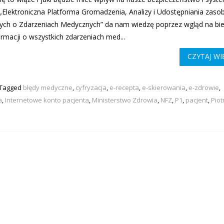
i „Elektroniczna Platforma Gromadzenia, Analizy i Udostępniania zas
ych o Zdarzeniach Medycznych” da nam wiedzę poprzez wgląd na bi
ormacji o wszystkich zdarzeniach med...
CZYTAJ WI
Tagged
błędy medyczne
,
cyfryzacja
,
e-recepta
,
e-skierowania
,
e-zdrowie
,
a
,
Internetowe konto pacjenta
,
Ministerstwo Zdrowia
,
NFZ
,
P1
,
pacjent
,
Piot