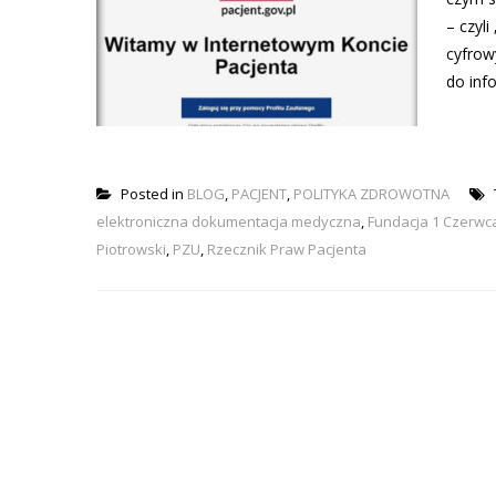
– czyl
cyfrow
do inf
Posted in
BLOG
,
PACJENT
,
POLITYKA ZDROWOTNA
elektroniczna dokumentacja medyczna
,
Fundacja 1 Czerwc
Piotrowski
,
PZU
,
Rzecznik Praw Pacjenta