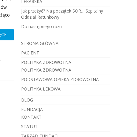
LEKARSKA
obów
Jak przeżyć? Na początek SOR… Szpitalny
eżąco
Oddział Ratunkowy
Do następnego razu
ĘCEJ
STRONA GŁÓWNA
PACJENT
r
POLITYKA ZDROWOTNA
POLITYKA ZDROWOTNA
PODSTAWOWA OPIEKA ZDROWOTNA
POLITYKA LEKOWA
BLOG
FUNDACJA
KONTAKT
STATUT
ZARZĄD FUNDACJI