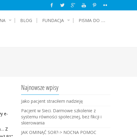
NA
BLOG
FUNDACJA
PISMA DO ….
Najnowsze wpisy
Jako pacjent straciłem nadzieję
Pacjent w Sieci. Darmowe szkolenie z
y e-
systemu równości społecznej, bez fikcji i
skierowania
a… Z
JAK OMINĄĆ SOR?-> NOCNA POMOC
em? P1”