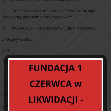
s) PKD 86.90.E – Pozostała działalność w zakresie opieki
zdrowotnej, gdzie indziej niesklasyfikowana
t) PKD 64.92.Z – pozostałe formy udzielania kredytów.
V. Organy Fundacji
§ 13
Organami Fundacji są:
FUNDACJA 1
a) Zarząd
CZERWCA w
b) Rada Fundacji,
Zarząd Fundacji
LIKWIDACJI -
§ 14