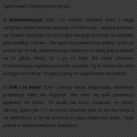
zignorować! Pamiętaj trwa wojna.
8)
Dokumentacja.
SOR – to oddział szpitalny, masz z niego
otrzymać dokumentację leczenia. W informacji – wypisie powinno
się znaleźć wszystko co dotyczyło twojego leczenia na oddziale.
Jeśli spadłbyś z łóżka – taki wpis też powinien się znaleźć. Jeśli coś
poszło by nie tak, dokumentacja medyczna to twój jedyny dowód
na to gdzie, kiedy, co i po co było dla ciebie zrobione.
Dokumentację wypełnia personel, sprawdź czy w twoim odczuciu
niczego nie brakuje. Drugiej szansy na uzupełnienie nie będzie.
9)
SOR i co dalej?
SOR – ocenia, ratuje, diagnozuje, obserwuje
przekazuje dalej lub wypisuje. Nie ciesz się jeśli zostaniesz
wypisany do domu. To wcale nie musi oznaczać, że jesteś
zdrowy, (patrz pkt 1) – to może oznaczać tyle, że nie ma miejsca
na oddziałach, a ty nie umrzesz w ciągu najbliższej doby… tego
jednak w dokumentacji nie znajdziesz.