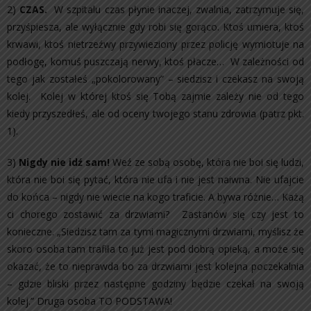
2)
CZAS.
W szpitalu czas płynie inaczej, zwalnia, zatrzymuje się,
przyśpiesza, ale wyłącznie gdy robi się gorąco. Ktoś umiera, ktoś
krwawi, ktoś nietrzeźwy przywieziony przez policję wymiotuje na
podłogę, komuś puszczają nerwy, ktoś płacze… W zależności od
tego jak zostałeś „pokolorowany” – siedzisz i czekasz na swoją
kolej. Kolej w której ktoś się Tobą zajmie zależy nie od tego
kiedy przyszedłeś, ale od oceny twojego stanu zdrowia (patrz pkt.
1).
3)
Nigdy nie idź sam!
Weź ze sobą osobę, która nie boi się ludzi,
która nie boi się pytać, która nie ufa i nie jest naiwna. Nie ufajcie
do końca – nigdy nie wiecie na kogo traficie. A bywa różnie… Każą
ci chorego zostawić za drzwiami? Zastanów się czy jest to
konieczne. „Siedzisz tam za tymi magicznymi drzwiami, myślisz że
skoro osoba tam trafiła to już jest pod dobrą opieką, a może się
okazać, że to nieprawda bo za drzwiami jest kolejna poczekalnia
– gdzie bliski przez następne godziny będzie czekał na swoją
kolej.” Druga osoba TO PODSTAWA!