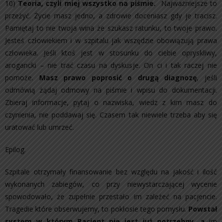
10)
Teoria, czyli miej wszystko na piśmie.
Najważniejsze to
przeżyć. Życie masz jedno, a zdrowie doceniasz gdy je tracisz.
Pamiętaj to nie twoja wina że szukasz ratunku, to twoje prawo.
Jesteś człowiekiem i w szpitalu jak wszędzie obowiązują prawa
człowieka. Jeśli ktoś jest w stosunku do ciebie opryskliwy,
arogancki – nie trać czasu na dyskusje. On ci i tak raczej nie
pomoże.
Masz prawo poprosić o drugą diagnozę
, jeśli
odmówią żądaj odmowy na piśmie i wpisu do dokumentacji.
Zbieraj informacje, pytaj o nazwiska, wiedz z kim masz do
czynienia, nie poddawaj się. Czasem tak niewiele trzeba aby się
uratować lub umrzeć.
Epilog.
Szpitale otrzymały finansowanie bez względu na jakość i ilość
wykonanych zabiegów, co przy niewystarczającej wycenie
spowodowało, że zupełnie przestało im zależeć na pacjencie.
Tragedie które obserwujemy, to pokłosie tego pomysłu.
Powstał
system w którym Pacjent nie jest już potrzebny, a
im