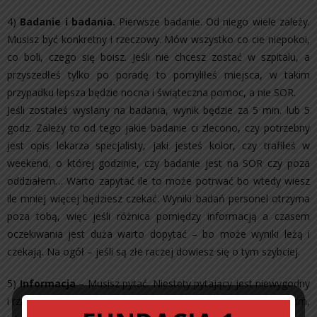
4)
Badanie i badania.
Pierwsze badanie. Od niego wiele zależy.
Musisz być konkretny i rzeczowy. Mów wszystko co cie niepokoi,
co boli, czego się boisz. Jeśli nie chcesz zostać w szpitalu, a
przyszedłeś tylko po poradę to pomyliłeś miejsca, w takim
przypadku lepsza będzie nocna i świąteczna pomoc, a nie SOR.
Jeśli zostałeś wysłany na badania, wynik będzie za 5 min. lub 5
godz. Zależy to od tego jakie badanie ci zlecono, czy potrzebny
jest opis lekarza specjalisty, jaki jesteś kolor, czy trafiłeś w
weekend, o której godzinie, czy badanie jest na SOR czy poza
oddziałem… Warto zapytać ile to może potrwać bo wtedy wiesz
ile mniej więcej będziesz czekać. Wyniki badań personel otrzyma
poza tobą, więc jeśli różnica pomiędzy informacją a czasem
oczekiwania jest duża warto dopytać – bo może wyniki leżą i
czekają. Na ogół – jeśli są złe raczej dowiesz się o tym szybciej.
5)
Informacja
– Musisz pytać. Niestety pytający jest niewygodny
i rzadko doceniany. Częściej wywołuje reakcje na zasadzie „Hmm,