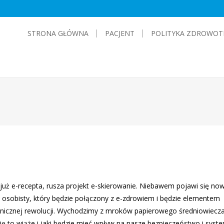
STRONA GŁÓWNA
PACJENT
POLITYKA ZDROWOT
 już e-recepta, rusza projekt e-skierowanie. Niebawem pojawi się now
osobisty, który będzie połączony z e-zdrowiem i będzie elementem
onicznej rewolucji. Wychodzimy z mroków papierowego średniowiecz
ię to wiąże i jaki będzie mieć wpływ na nasze bezpieczeństwo i syst