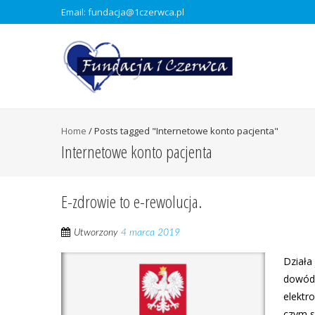
Email: fundacja@1czerwca.pl
Home
/
Posts tagged "Internetowe konto pacjenta"
Internetowe konto pacjenta
E-zdrowie to e-rewolucja.
Utworzony
4 marca 2019
Działa
dowód 
elektr
czym s