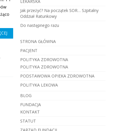
LEKARSKA
obów
Jak przeżyć? Na początek SOR… Szpitalny
eżąco
Oddział Ratunkowy
Do następnego razu
ĘCEJ
STRONA GŁÓWNA
PACJENT
r
POLITYKA ZDROWOTNA
POLITYKA ZDROWOTNA
PODSTAWOWA OPIEKA ZDROWOTNA
POLITYKA LEKOWA
BLOG
FUNDACJA
KONTAKT
STATUT
ZARZĄD FUNDACJI