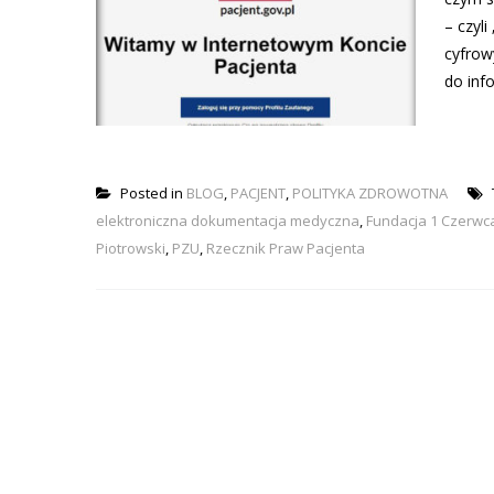
– czyl
cyfrow
do inf
Posted in
BLOG
,
PACJENT
,
POLITYKA ZDROWOTNA
elektroniczna dokumentacja medyczna
,
Fundacja 1 Czerwc
Piotrowski
,
PZU
,
Rzecznik Praw Pacjenta