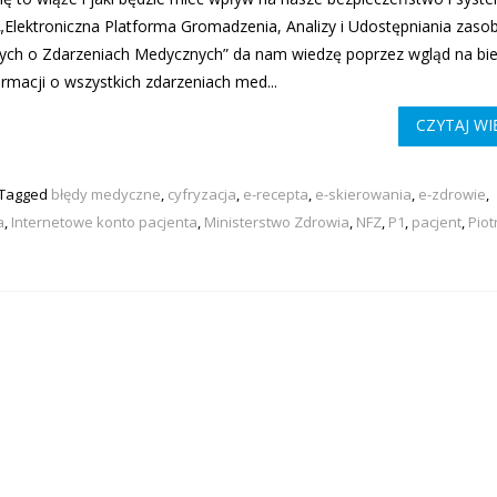
i „Elektroniczna Platforma Gromadzenia, Analizy i Udostępniania zas
ych o Zdarzeniach Medycznych” da nam wiedzę poprzez wgląd na bi
ormacji o wszystkich zdarzeniach med...
CZYTAJ WI
Tagged
błędy medyczne
,
cyfryzacja
,
e-recepta
,
e-skierowania
,
e-zdrowie
,
a
,
Internetowe konto pacjenta
,
Ministerstwo Zdrowia
,
NFZ
,
P1
,
pacjent
,
Piot