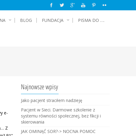
NA
BLOG
FUNDACJA
PISMA DO ….
Najnowsze wpisy
Jako pacjent straciłem nadzieję
Pacjent w Sieci. Darmowe szkolenie z
y e-
systemu równości społecznej, bez fikcji i
skierowania
a… Z
JAK OMINĄĆ SOR?-> NOCNA POMOC
em? P1”