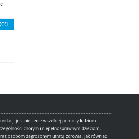
ie
ĘCEJ
Fundacji jest niesienie wszelkiej pomocy ludziom
zczególności chorym i niepełnosprawnym dzieciom,
raz osobom zagrożonym utratą zdrowia, jak również