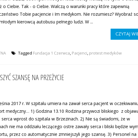
ż o Ciebie. Tak - o Ciebie. Walczą o warunki pracy które zapewnią
czeństwo Tobie pacjencie i Im medykom. Nie rozumiesz? Wyobraź so
 młodym kierowcą autobusu pełnego ludzi. W ...
CZYTAJ WI
TNA
Tagged
Fundacja 1 Czerwca
,
Pacjenci
,
protest medyków
SZYĆ SZANSĘ NA PRZEŻYCIE
eśnia 2017 r. W szpitalu umiera na zawał serca pacjent w oczekiwani
ort medyczny… 1) Godzina 13.10 Rodzina przywozi bliskiego z objaw
 serca wprost do szpitala w Brzezinach. 2) Nie są świadomi, że w
nach nie ma oddziału leczącego ostre zawały serca i bliski będzie wy
ortu, przez co automatycznie zmniejszyli jego szansę. 3) Personel n