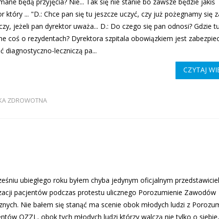
mane będą przyjęcia? Nie... Tak się nie stanie bo zawsze będzie jakiś
r który ... "D.: Chce pan się tu jeszcze uczyć, czy już pożegnamy się 
czy, jeżeli pan dyrektor uważa... D.: Do czego się pan odnosi? Gdzie tu
ne coś o rezydentach? Dyrektora szpitala obowiązkiem jest zabezpie
ć diagnostyczno-leczniczą pa...
CZYTAJ WI
YKA ZDROWOTNA
eśniu ubiegłego roku byłem chyba jedynym oficjalnym przedstawici
zacji pacjentów podczas protestu ulicznego Porozumienie Zawodów
nych. Nie bałem się stanąć ma scenie obok młodych ludzi z Porozu
ntów OZZL, obok tych młodych ludzi którzy walczą nie tylko o siebie,