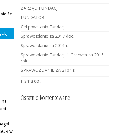
ZARZĄD FUNDACJI
bie że
FUNDATOR
Cel powstania Fundacji
ĘCEJ
Sprawozdanie za 2017 doc.
Sprawozdanie za 2016 r.
Sprawozdanie Fundacji 1 Czerwca za 2015
rok
SPRAWOZDANIE ZA 2104 r.
Pisma do ….
Ostatnio komentowane
u na
ami
magał
a SOR w