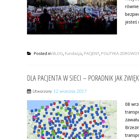
równie
bezpie
jesteś
Posted in
BLOG
,
Fundacja
,
PACJENT
,
POLITYKA ZDROWO
DLA PACJENTA W SIECI – PORADNIK JAK ZWIĘK
Utworzony
12 września 2017
08 wrz
transp
zawału
Brzezi
transp