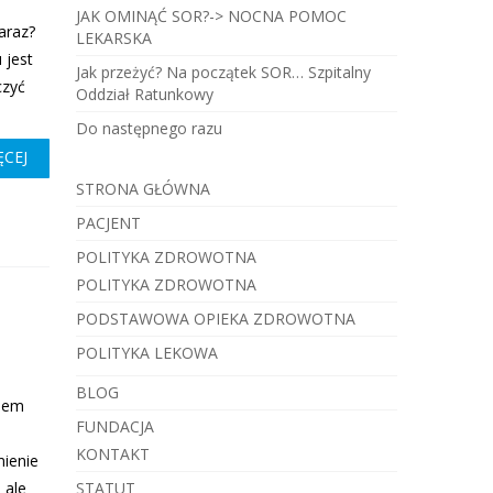
JAK OMINĄĆ SOR?-> NOCNA POMOC
zaraz?
LEKARSKA
 jest
Jak przeżyć? Na początek SOR… Szpitalny
czyć
Oddział Ratunkowy
Do następnego razu
ĘCEJ
STRONA GŁÓWNA
PACJENT
POLITYKA ZDROWOTNA
POLITYKA ZDROWOTNA
PODSTAWOWA OPIEKA ZDROWOTNA
POLITYKA LEKOWA
BLOG
elem
FUNDACJA
KONTAKT
mienie
 ale
STATUT