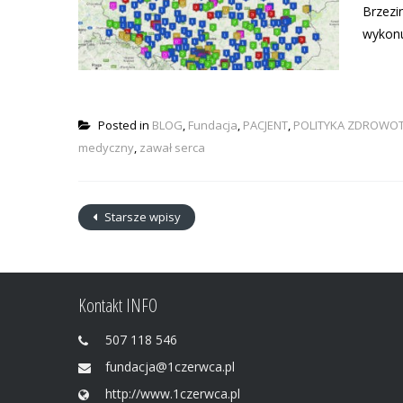
Brzezi
wykonu
Posted in
BLOG
,
Fundacja
,
PACJENT
,
POLITYKA ZDROWO
medyczny
,
zawał serca
Starsze wpisy
Kontakt INFO
507 118 546
fundacja@1czerwca.pl
http://www.1czerwca.pl