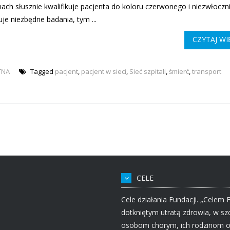
nach słusznie kwalifikuje pacjenta do koloru czerwonego i niezwłoczn
je niezbędne badania, tym ...
CZYTAJ WI
TNA
Tagged
pacjent
,
pacjent w sieci
,
Sieć szpitali
,
śmierć
,
transport
CELE
Cele działania Fundacji. „Celem 
dotkniętym utratą zdrowia, w s
osobom chorym, ich rodzinom o