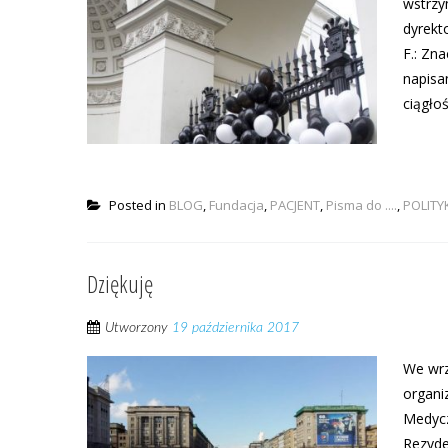
wstrzy
dyrekto
F.: Zna
napisa
ciągłoś
Posted in
BLOG
,
Fundacja
,
PACJENT
,
Pisma do ....
,
POLIT
Dziękuję
Utworzony
19 października 2017
We wrz
organi
Medycz
Rezyde