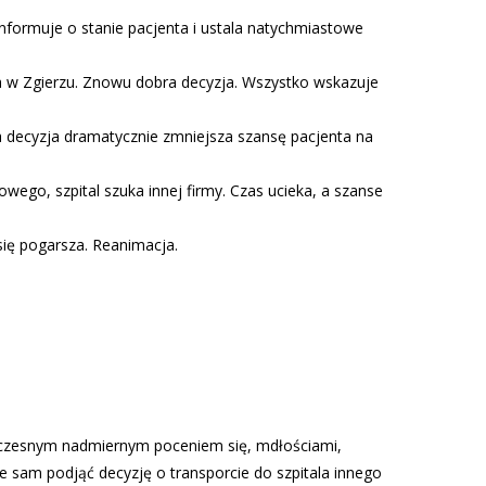
 informuje o stanie pacjenta i ustala natychmiastowe
a w Zgierzu. Znowu dobra decyzja. Wszystko wskazuje
Ta decyzja dramatycznie zmniejsza szansę pacjenta na
go, szpital szuka innej firmy. Czas ucieka, a szanse
się pogarsza. Reanimacja.
dnoczesnym nadmiernym poceniem się, mdłościami,
e sam podjąć decyzję o transporcie do szpitala innego