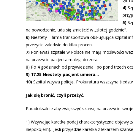
tym s
4)
Szp
przyj
5)
Szp
na powodzenie, uda się zmieścić w „złotej godzinie”.
6)
Niestety – firma transportowa obsługująca szpital in
przeżycie zaledwie do kilku procent.
7)
Ponieważ szpitale w Polsce nie mają możliwości wezw
na przeżycie pacjenta maleją do zera.
8) Po 4 godzinach od przywiezienia i po pond trzech oc
9) 17.25 Niestety pacjent umiera…
10)
Szpital wzywa policję, Prokuratura wszczyna śledzt
Jak się bronić, czyli przeżyć.
Paradoksalnie aby zwiększyć szansę na przeżycie swoje l
1) Wzywając karetkę podaj charakterystyczne objawy z
niepokojem). Jeśli przyjedzie karetka z lekarzem szan