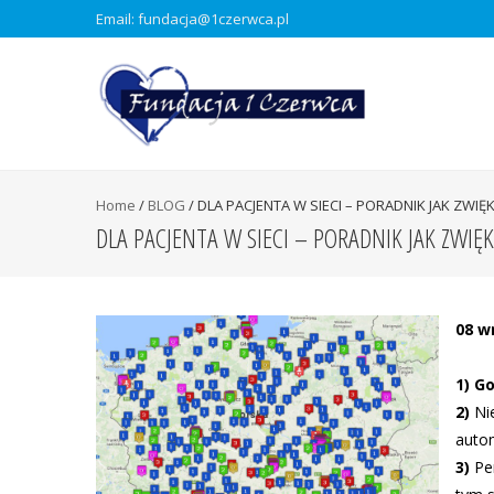
Email: fundacja@1czerwca.pl
Home
/
BLOG
/
DLA PACJENTA W SIECI – PORADNIK JAK ZWI
DLA PACJENTA W SIECI – PORADNIK JAK ZWIĘK
08 w
1)
Go
2)
Nie
autom
3)
Per