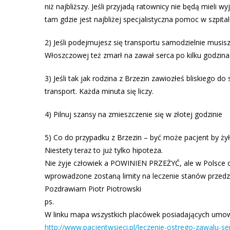
niż najbliższy. Jeśli przyjadą ratownicy nie będą miel
tam gdzie jest najbliżej specjalistyczna pomoc w szpita
2) Jeśli podejmujesz się transportu samodzielnie musisz
Włoszczowej też zmarł na zawał serca po kilku godzina
3) Jeśli tak jak rodzina z Brzezin zawiozłeś bliskiego d
transport. Każda minuta się liczy.
4) Pilnuj szansy na zmieszczenie się w złotej godzinie
5) Co do przypadku z Brzezin – być może pacjent by ży
Niestety teraz to już tylko hipoteza.
Nie żyje człowiek a POWINIEN PRZEŻYĆ, ale w Polsce ob
wprowadzone zostaną limity na leczenie stanów przedz
Pozdrawiam Piotr Piotrowski
ps.
W linku mapa wszystkich placówek posiadających umow
http://www.pacjentwsieci.pl/leczenie-ostrego-zawalu-ser