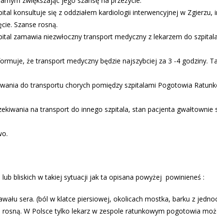
amym zwiększając jego szansę na przeżycie.
ital konsultuje się z oddziałem kardiologii interwencyjnej w Zgierzu,
ęcie. Szanse rosną.
ital zamawia niezwłoczny transport medyczny z lekarzem do szpital
formuje, że transport medyczny będzie najszybciej za 3 -4 godziny. 
ania do transportu chorych pomiędzy szpitalami Pogotowia Ratunkowe
zekiwania na transport do innego szpitala, stan pacjenta gwałtownie 
wo.
ub bliskich w takiej sytuacji jak ta opisana powyżej powinieneś :
awału sera. (ból w klatce piersiowej, okolicach mostka, barku z je
se rosną. W Polsce tylko lekarz w zespole ratunkowym pogotowia moż