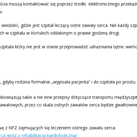
i wyjścia muszą kontaktować się poprzez środki elektronicznego przeka
lu
 wiedzieć, gdzie jest szpital leczący ostre zawały serca. Nie każdy s
ch w szpitalu w Końskich oddalonym o prawie godzinę drogi.
o szpitala który nie jest w stanie przeprowadzić udrażniania tętnic wi
ł, gdyby rodzina formalnie „wypisała pacjenta” i do szpitala po pr
owiązują takie a nie inne przepisy dotyczące transportu międzyszpi
awałowych, przez co skala ostrych zawałów serca będzie gwałtownie
ę z NFZ zajmujących się leczeniem ostrego zawału serca:
ca-wraz-z-rehabilitacja-kardiologiczna/