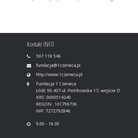
Kontakt INFO
507 118 546
fundacja@1czerwca.pl
http://www.1czerwca.pl
Fundacja 1 Czerwca
Łódź 90-407 ul. Piotrkowska 17, wejście D
KRS: 0000514240
REGON : 101796736
NIP: 7272792846
9.00 - 16.30