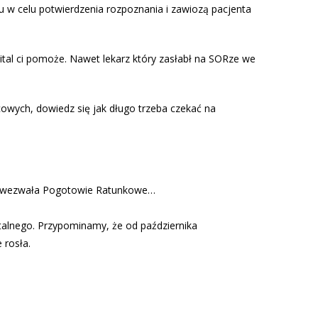
zu w celu potwierdzenia rozpoznania i zawiozą pacjenta
zpital ci pomoże. Nawet lekarz który zasłabł na SORze we
eńcowych, dowiedz się jak długo trzeba czekać na
ostu wezwała Pogotowie Ratunkowe…
talnego. Przypominamy, że od października
 rosła.