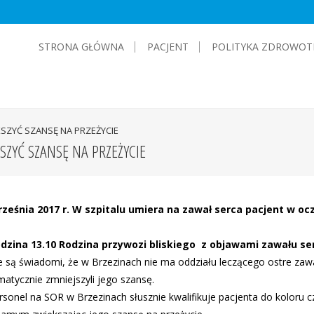
STRONA GŁÓWNA
PACJENT
POLITYKA ZDROWOT
ĘKSZYĆ SZANSĘ NA PRZEŻYCIE
SZYĆ SZANSĘ NA PRZEŻYCIE
rześnia 2017 r. W szpitalu umiera na zawał serca pacjent w 
dzina 13.10 Rodzina przywozi bliskiego
z objawami zawału se
 są świadomi, że w Brzezinach nie ma oddziału leczącego ostre zawał
atycznie zmniejszyli jego szansę.
sonel na SOR w Brzezinach słusznie kwalifikuje pacjenta do koloru 