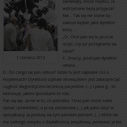
zamknięty, może myślisz, że
wstrzymane będą przyjęcia?
Nie… Tak się nie stanie bo
zawsze będzie jakiś dyrektor
który …
„D.: Chce pan się tu jeszcze
uczyć, czy już pożegnamy się
zaraz?
1 czerwca 2012
F.: Znaczy, jeżeli pan dyrektor
uważa…
D.: Do czego się pan odnosi? Gdzie tu jest napisane coś o
rezydentach? Dyrektora szpitala obowiązkiem jest zabezpieczyć
ciągłość diagnostyczno-leczniczą pacjentów. (…) I pana g… to
interesuje, jakimi sposobami to robi.
Pan się wp…la nie w to, co potrzeba. Teraz pan może sobie
opisać i powiedzieć, a ja się zastanowię (…) jak panu ulżyć w
specjalizacji. Ja posłużę się tym pańskim pismem. (…) Które nie
ma żadnego związku z działalnością związkową, ponieważ ja też