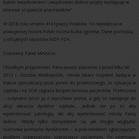
byłem związkowcem i związkowiec dobrze pojęty występuję w
interesie oczywiście pracowników”
W 2018 roku umarło 414 tysięcy Polaków. To największa w
powojennej historii Polski roczna liczba zgonów. Dane pochodzą
z oficjalnych raportów NIZP-PZH…
Szanowny Panie Ministrze.
Chciałbym przypomnieć Panu pewne zdarzenie z przed kilku lat.
2013 r. Gorzów Wielkopolski, młoda lekarz rezydent będąca w
trakcie specjalizacji pisze pismo do przełożonego, że sytuacja w
szpitalu i na SOR zagraża bezpieczeństwu pacjentów. Przełożona
– ordynator prosi ją o wycofanie pisma, a gdy to następuje do
akcji wkracza dyrektor szpitala… jednak nie po to aby
wyeliminować patologię, ale aby wyeliminować młodą Panią
doktor. Wtedy tylko domyślałem się jak mogła wyglądać
rozmowa pomiędzy dyrektorem – a pracownikiem zgłaszającym
problem organizacyjny zagrażający pacjentom. Po rozmowie