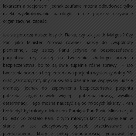
lekarzem a pacjentem. Jednak zaufanie można odbudować tylko
dzięki wyeliminowaniu patologii, a nie poprzez ukrywanie
organizacyjnej zapaści.
Jak się potoczą dalsze losy dr. Fiałka, czy tak jak dr Małgosi? Czy
Pan jako Minister Zdrowia również należy do „wspólnoty
plemiennej”, czy zależy Panu jedynie na bezpieczeństwie
pacjentów, czy raczej na tworzeniu złudnego poczucia
bezpieczeństwa, bo to są dwie zupełnie różne sprawy. – Do
tworzenia poczucia bezpieczeństwa pacjenta wystarczy dobry PR,
oraz „zamordyzm”, aby na światło dzienne nie wypływały ludzkie
dramaty. Jednak do zapewnienia bezpieczeństwa pacjenta
potrzeba czegoś o wiele więcej – potrzeba odwagi, wysiłku,
determinacji. Tego można nauczyć się od młodych lekarzy… Pan
też kiedyś był młodym lekarzem. Pamięta Pan Panie Ministrze jak
to jest? Co zostało Panu z tych młodych lat? Czy byłby Pan w
stanie w tak zdecydowany sposób przeciwstawić się
przełożonemu, który z pełną świadomością ignorował by