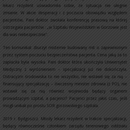
lekarz rezydent uświadomiła sobie, że sytuacja nie ulegnie
zmianie. W akcie desperacji i z poczucia obowiązku względem
pacjentów, Pani doktor zwołała konferencję prasową na której
ostrzegała pacjentów : „w Szpitalu Wojewódzkim w Gorzowie jest
dla was niebezpiecznie”.
Ten komunikat zburzył misternie budowany mit o zapewnionym
przez system poczuciu bezpieczeństwa pacjenta. Cena jaką za to
zapłaciła była wysoka. Pani doktor która ukończyła Uniwersytet
Medyczny z wyróżnieniem – specjalizacji już nie dokończyła.
Ostracyzm środowiska to nie wszystko, nie wstawił się za nią –
finansujący specjalizację – ówczesny minister zdrowia (z PO), nie
wstawił się za nią również wojewoda będący organem
prowadzącym szpital, a pacjenci? Pacjenci przez jakiś czas, jeśli
mogli unikali po prostu SOR gorzowskiego szpitala.
2019 r. Bydgoszcz. Młody lekarz rezydent w trakcie specjalizacji,
będący równocześnie członkiem zarządu terenowego oddziału