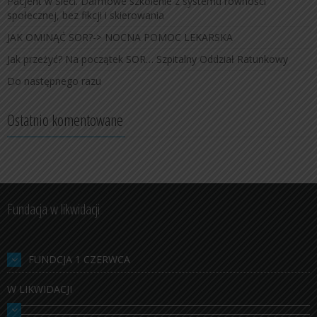
Pacjent w Sieci. Darmowe szkolenie z systemu równości
społecznej, bez fikcji i skierowania
JAK OMINĄĆ SOR?-> NOCNA POMOC LEKARSKA
Jak przeżyć? Na początek SOR… Szpitalny Oddział Ratunkowy
Do następnego razu
Ostatnio komentowane
Fundacja w likwidacji
FUNDCJA 1 CZERWCA
W LIKWIDACJI