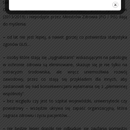
takim systemie działających.
Dla nas pacjentów działania podjęte przez dyrektorów
(2013/2019) i niepodjęte przez Ministrów Zdrowia (PO / PiS) dają
do myślenia:
–
od lat nie jest lepiej, a nawet gorzej co potwierdza statystyka
zgonów GUS…
–
osoby które stają się „sygnalistami” wskazującymi na patologię
w ochronie zdrowia są eliminowane, skazuje się je nie tylko na
ostracyzm środowiska, ale wręcz uniemożliwia rozwój
zawodowy, przez co stają się przykładem dla innych, aby
zastanowili się nad konsekwencjami wyłamania się z „plemiennej
wspólnoty”.
–
bez względu czy jest to szpital wojewódzki, uniwersytecki czy
powiatowy – wszędzie ukrywa się zapaść organizacyjną, która
zagraża zdrowiu i życiu pacjentów…
–
nie będzie lepiej dopóki nie odbuduje się zaufania pomiędzy