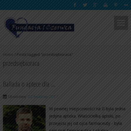
Home
/
Posts tagged "przedsiębioraca"
przedsiębioraca
Ballada o aptece dla …
Utworzony
22 kwietnia 2017
W pewnej miejscowości na G była jedna
jedyna apteka. Właścicielką apteki, po
przejęciu jej od ojca farmaceuty - była
pani mgr farmaceutka. Lokalna