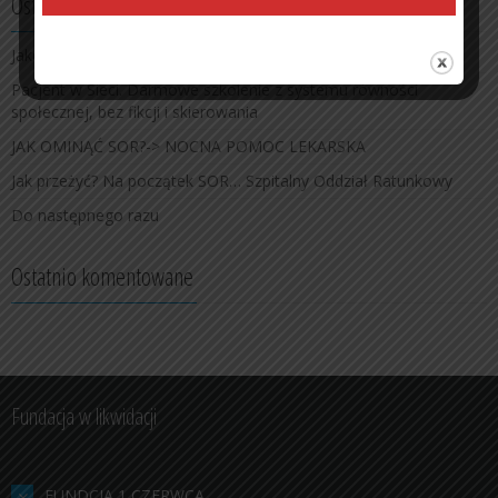
Ostatnie wpisy
Jako pacjent straciłem nadzieję
Pacjent w Sieci. Darmowe szkolenie z systemu równości
społecznej, bez fikcji i skierowania
JAK OMINĄĆ SOR?-> NOCNA POMOC LEKARSKA
Jak przeżyć? Na początek SOR… Szpitalny Oddział Ratunkowy
Do następnego razu
Ostatnio komentowane
Fundacja w likwidacji
FUNDCJA 1 CZERWCA