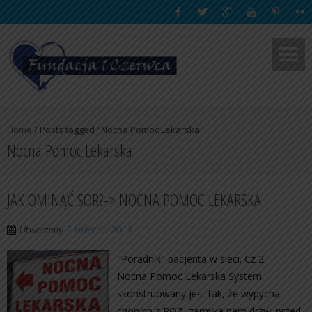
Home
/
Posts tagged "Nocna Pomoc Lekarska"
Nocna Pomoc Lekarska
JAK OMINĄĆ SOR?-> NOCNA POMOC LEKARSKA
Utworzony
5 kwietnia 2019
"Poradnik" pacjenta w sieci. Cz 2. -
Nocna Pomoc Lekarska System
skonstruowany jest tak, że wypycha
chorych z POZ, zamyka nam drzwi przed