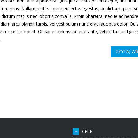
o orci non lacinia pharetra. Quisque at risus pellentesque, tincidunt
etium risus. Nullam mattis lorem eu lectus egestas, ac dictum quam vo
 dictum metus nec lobortis convallis. Proin pharetra, neque ac hendre
, diam arcu blandit turpis, vel vestibulum nunc erat faucibus dolor. Qu
ue ultrices tincidunt. Quisque scelerisque erat ante, vel porta dui dignis
.
CZYTAJ WI
CELE