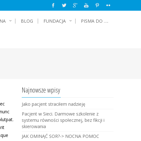
NA
BLOG
FUNDACJA
PISMA DO ….
Najnowsze wpisy
nec
Jako pacjent straciłem nadzieję
 nunc
Pacjent w Sieci. Darmowe szkolenie z
lutpat.
systemu równości społecznej, bez fikcji i
skierowania
rit
isque
JAK OMINĄĆ SOR?-> NOCNA POMOC