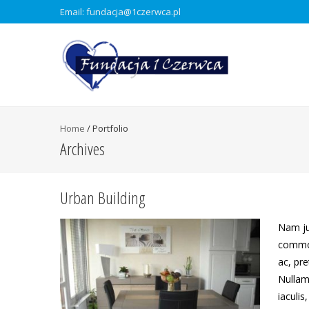
Email: fundacja@1czerwca.pl
Home
/
Portfolio
Archives
Urban Building
Nam ju
commod
ac, pr
Nullam
iaculis