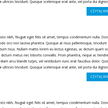
ue ultrices tincidunt. Quisque scelerisque erat ante, vel porta dui dignis
CZYTAJ WI
sto nibh, feugiat eget felis sit amet, tempus condimentum nulla. Do
o orci non lacinia pharetra. Quisque at risus pellentesque, tincidunt
etium risus. Nullam mattis lorem eu lectus egestas, ac dictum quam vo
 dictum metus nec lobortis convallis. Proin pharetra, neque ac hendre
, diam arcu blandit turpis, vel vestibulum nunc erat faucibus dolor. Qu
ue ultrices tincidunt. Quisque scelerisque erat ante, vel porta dui dignis
CZYTAJ WI
sto nibh, feugiat eget felis sit amet, tempus condimentum nulla. Don