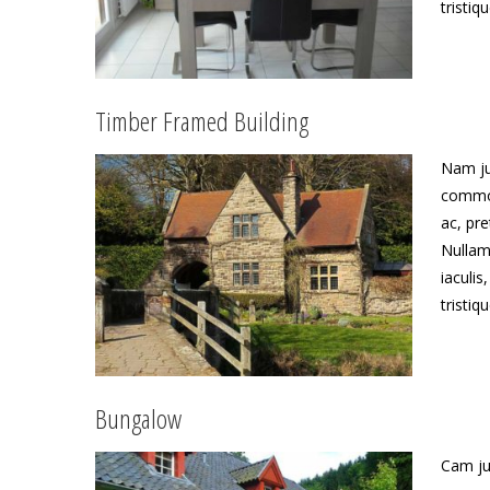
tristiq
Timber Framed Building
Nam ju
commod
ac, pr
Nullam
iaculis
tristiq
Bungalow
Cam ju