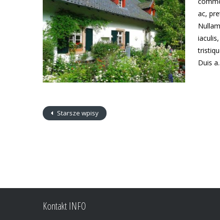
commod
ac, pr
Nullam
iaculis
tristiq
Duis a..
Starsze wpisy
Kontakt INFO