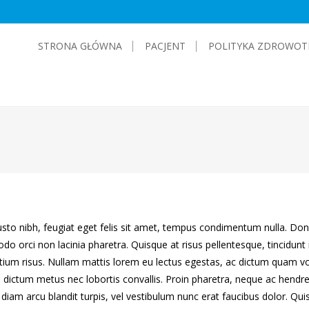
STRONA GŁÓWNA
PACJENT
POLITYKA ZDROWOT
sto nibh, feugiat eget felis sit amet, tempus condimentum nulla. Do
o orci non lacinia pharetra. Quisque at risus pellentesque, tincidunt
etium risus. Nullam mattis lorem eu lectus egestas, ac dictum quam vo
 dictum metus nec lobortis convallis. Proin pharetra, neque ac hendre
, diam arcu blandit turpis, vel vestibulum nunc erat faucibus dolor. Qu