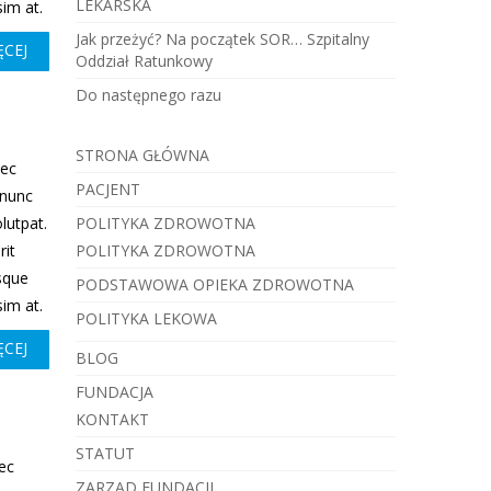
LEKARSKA
sim at.
Jak przeżyć? Na początek SOR… Szpitalny
ĘCEJ
Oddział Ratunkowy
Do następnego razu
STRONA GŁÓWNA
nec
PACJENT
 nunc
lutpat.
POLITYKA ZDROWOTNA
rit
POLITYKA ZDROWOTNA
isque
PODSTAWOWA OPIEKA ZDROWOTNA
sim at.
POLITYKA LEKOWA
ĘCEJ
BLOG
FUNDACJA
KONTAKT
STATUT
ec
ZARZĄD FUNDACJI