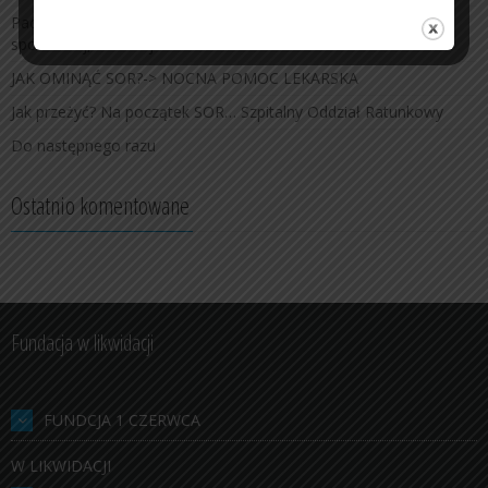
Pacjent w Sieci. Darmowe szkolenie z systemu równości
społecznej, bez fikcji i skierowania
JAK OMINĄĆ SOR?-> NOCNA POMOC LEKARSKA
Jak przeżyć? Na początek SOR… Szpitalny Oddział Ratunkowy
Do następnego razu
Ostatnio komentowane
Fundacja w likwidacji
FUNDCJA 1 CZERWCA
W LIKWIDACJI