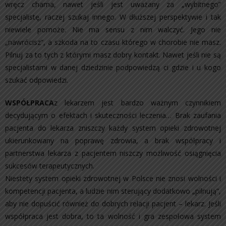
wręcz chama, nawet jeśli jest uważany za „wybitnego”
specjalistę, raczej szukaj innego. W dłuższej perspektywie i tak
niewiele pomoże. Nie ma sensu z nim walczyć. Jego nie
„nawrócisz”, a szkoda na to czasu którego w chorobie nie masz.
Pilnuj za to tych z którymi masz dobry kontakt. Nawet jeśli nie są
specjalistami w danej dziedzinie podpowiedzą ci gdzie i u kogo
szukać odpowiedzi.
WSPÓŁPRACA
z lekarzem jest bardzo ważnym czynnikiem
decydującym o efektach i skuteczności leczenia… Brak zaufania
pacjenta do lekarza zniszczy każdy system opieki zdrowotnej
ukierunkowany na poprawę zdrowia, a brak współpracy i
partnerstwa lekarza z pacjentem niszczy możliwość osiągnięcia
sukcesów terapeutycznych.
Niestety system opieki zdrowotnej w Polsce nie znosi wolności i
kompetencji pacjenta, a ludzie nim sterujący dodatkowo „pilnują”,
aby nie dopuścić również do dobrych relacji pacjent – lekarz. Jeśli
współpraca jest dobra, to ta wolność i gra zespołowa system