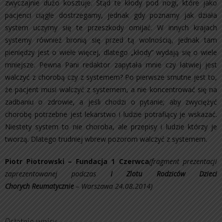
zwyczajnie dużo kosztuje. Stąd te kłody pod nogi, które jako
pacjenci ciągle dostrzegamy, jednak gdy poznamy jak działa
system uczymy się te przeszkody omijać. W innych krajach
systemy również bronią się przed tą wolnością, jednak tam
pieniędzy jest o wiele więcej, dlatego „kłody” wydają się o wiele
mniejsze. Pewna Pani redaktor zapytała mnie czy łatwiej jest
walczyć z chorobą czy z systemem? Po pierwsze smutne jest to,
że pacjent musi walczyć z systemem, a nie koncentrować się na
zadbaniu o zdrowie, a jeśli chodzi o pytanie; aby zwyciężyć
chorobę potrzebne jest lekarstwo i ludzie potrafiący je wskazać.
Niestety system to nie choroba, ale przepisy i ludzie którzy je
tworzą. Dlatego trudniej wbrew pozorom walczyć z systemem.
Piotr Piotrowski – Fundacja 1 Czerwca
(fragment prezentacji
zaprezentowanej podczas
I Zlotu
Rodziców Dzieci
Chorych
Reumatycznie
– Warszawa 24.08.2014)
Ostatnie wpisy