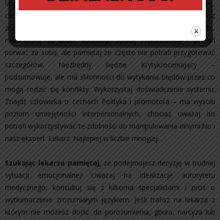
kogoś kto potrafi pokazać zespołowi coś, co „otwiera głowę,
chociaż może mieć opinię, że miesza. Jeśli sam nie potrafisz
znajdź osobę harmonizująca – potrafiącą łagodzić konflikty,
nastawioną na dobre kontakty, szukaj Przewodnika – potrafi
porwać za sobą, ale pamiętaj że często nie potrafi przygotować
szczegółów. Niezbędny będzie Krytyk/oceniający –
podsumowuje, ale ma skłonności do wytykania błędów przez co
mogą rodzić się konflikty. Wykorzystaj doświadczenie systemu.
Znajdź człowieka o cechach Polityka i promotora – ma wysoki
poziom umiejętności interpersonalnych, chociaż uważaj bo
potrafi wykorzystywać te zdolności do manipulowania innymi.No i
nasz ekspert. Lekarz. Najlepiej w liczbie mnogiej.
Szukając lekarza pamiętaj,
że podejmujesz decyzję w trudnej
sytuacji emocjonalnej! Uważaj na idealizacje autorytetu
medycznego, konsultuj się z kilkoma specjalistami i proś o
wytłumaczenie zrozumiałym językiem. Jeśli trafisz na lekarza z
którym nie możesz dojść do porozumienia, gbura, narcyza lub