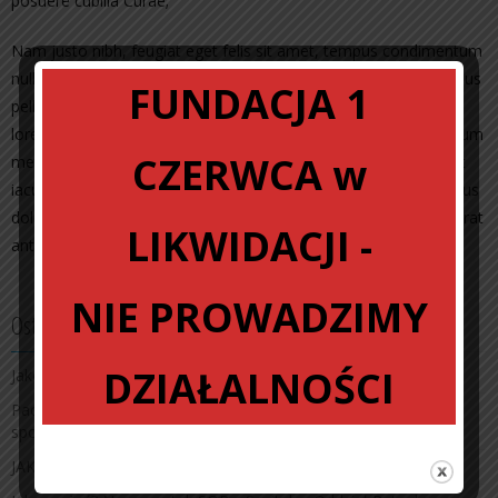
posuere cubilia Curae;
Nam justo nibh, feugiat eget felis sit amet, tempus condimentum
nulla. Donec commodo orci non lacinia pharetra. Quisque at risus
FUNDACJA 1
pellentesque, tincidunt nunc ac, pretium risus. Nullam mattis
lorem eu lectus egestas, ac dictum quam volutpat. Nullam dictum
CZERWCA w
metus nec lobortis convallis. Proin pharetra, neque ac hendrerit
iaculis, diam arcu blandit turpis, vel vestibulum nunc erat faucibus
dolor. Quisque tristique ultrices tincidunt. Quisque scelerisque erat
LIKWIDACJI -
ante, vel porta dui dignissim at.
NIE PROWADZIMY
Ostatnie wpisy
DZIAŁALNOŚCI
Jako pacjent straciłem nadzieję
Pacjent w Sieci. Darmowe szkolenie z systemu równości
społecznej, bez fikcji i skierowania
JAK OMINĄĆ SOR?-> NOCNA POMOC LEKARSKA