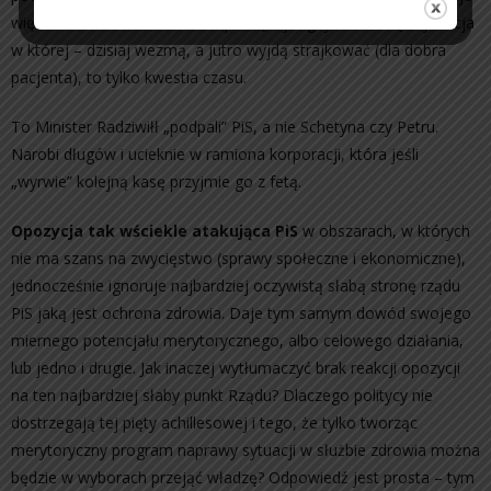
więc historia i ludzka natura – pieniędzy nigdy dość, więc sytuacja
w której – dzisiaj wezmą, a jutro wyjdą strajkować (dla dobra
pacjenta), to tylko kwestia czasu.
To Minister Radziwiłł „podpali” PiS, a nie Schetyna czy Petru.
Narobi długów i ucieknie w ramiona korporacji, która jeśli
„wyrwie” kolejną kasę przyjmie go z fetą.
Opozycja tak wściekle atakująca PiS
w obszarach, w których
nie ma szans na zwycięstwo (sprawy społeczne i ekonomiczne),
jednocześnie ignoruje najbardziej oczywistą słabą stronę rządu
PiS jaką jest ochrona zdrowia. Daje tym samym dowód swojego
miernego potencjału merytorycznego, albo celowego działania,
lub jedno i drugie. Jak inaczej wytłumaczyć brak reakcji opozycji
na ten najbardziej słaby punkt Rządu? Dlaczego politycy nie
dostrzegają tej pięty achillesowej i tego, że tylko tworząc
merytoryczny program naprawy sytuacji w służbie zdrowia można
będzie w wyborach przejąć władzę? Odpowiedź jest prosta – tym