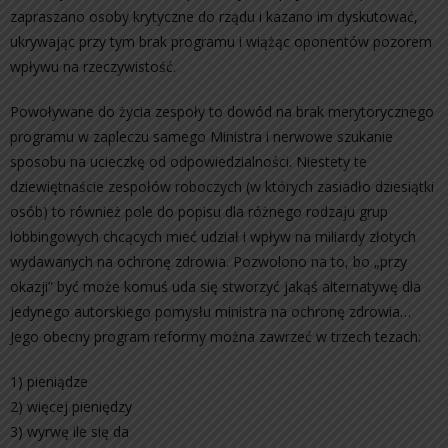
zapraszano osoby krytyczne do rządu i kazano im dyskutować,
ukrywając przy tym brak programu i wiążąc oponentów pozorem
wpływu na rzeczywistość.
Powoływane do życia zespoły to dowód na brak merytorycznego
programu w zapleczu samego Ministra i nerwowe szukanie
sposobu na ucieczkę od odpowiedzialności. Niestety te
dziewiętnaście zespołów roboczych (w których zasiadło dziesiątki
osób) to również pole do popisu dla różnego rodzaju grup
lobbingowych chcących mieć udział i wpływ na miliardy złotych
wydawanych na ochronę zdrowia. Pozwolono na to, bo „przy
okazji” być może komuś uda się stworzyć jakąś alternatywę dla
jedynego autorskiego pomysłu ministra na ochronę zdrowia…
Jego obecny program reformy można zawrzeć w trzech tezach:
1) pieniądze
2) więcej pieniędzy
3) wyrwę ile się da