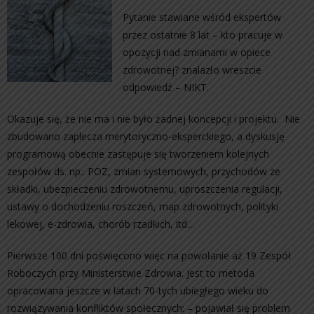
Pytanie stawiane wśród ekspertów
przez ostatnie 8 lat – kto pracuje w
opozycji nad zmianami w opiece
zdrowotnej? znalazło wreszcie
odpowiedź – NIKT.
Okazuje się, że nie ma i nie było żadnej koncepcji i projektu. Nie
zbudowano zaplecza merytoryczno-eksperckiego, a dyskusję
programową obecnie zastępuje się tworzeniem kolejnych
zespołów ds. np.: POZ, zmian systemowych, przychodów ze
składki, ubezpieczeniu zdrowotnemu, uproszczenia regulacji,
ustawy o dochodzeniu roszczeń, map zdrowotnych, polityki
lekowej, e-zdrowia, chorób rzadkich, itd…
Pierwsze 100 dni poświęcono więc na powołanie aż 19 Zespół
Roboczych przy Ministerstwie Zdrowia. Jest to metoda
opracowana jeszcze w latach 70-tych ubiegłego wieku do
rozwiązywania konfliktów społecznych: – pojawiał się problem