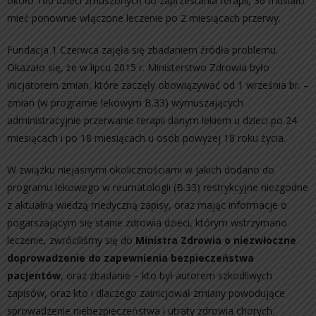
około 100 dzieci zmuszonych do zaprzestania terapii, 36 musiało
mieć ponownie włączone leczenie po 2 miesiącach przerwy.
Fundacja 1 Czerwca zajęła się zbadaniem źródła problemu.
Okazało się, że w lipcu 2015 r. Ministerstwo Zdrowia było
inicjatorem zmian, które zaczęły obowiązywać od 1 września br. –
zmian (w programie lekowym B.33) wymuszających
administracyjnie przerwanie terapii danym lekiem u dzieci po 24
miesiącach i po 18 miesiącach u osób powyżej 18 roku życia.
W związku niejasnymi okolicznościami w jakich dodano do
programu lekowego w reumatologii (B.33) restrykcyjne niezgodne
z aktualną wiedzą medyczną zapisy, oraz mając informacje o
pogarszającym się stanie zdrowia dzieci, którym wstrzymano
leczenie, zwróciliśmy się do
Ministra Zdrowia o niezwłoczne
doprowadzenie do zapewnienia bezpieczeństwa
pacjentów
, oraz zbadanie – kto był autorem szkodliwych
zapisów, oraz kto i dlaczego zainicjował zmiany powodujące
sprowadzenie niebezpieczeństwa i utraty zdrowia chorych.