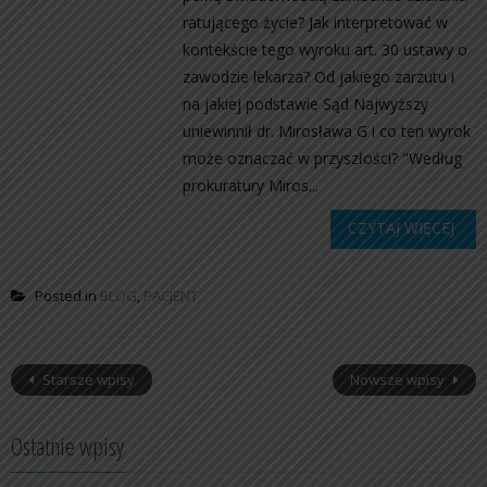
ratującego życie? Jak interpretować w
kontekście tego wyroku art. 30 ustawy o
zawodzie lekarza? Od jakiego zarzutu i
na jakiej podstawie Sąd Najwyższy
uniewinnił dr. Mirosława G i co ten wyrok
może oznaczać w przyszłości? "Według
prokuratury Miros...
CZYTAJ WIĘCEJ
Posted in
BLOG
,
PACJENT
Starsze wpisy
Nowsze wpisy
Ostatnie wpisy