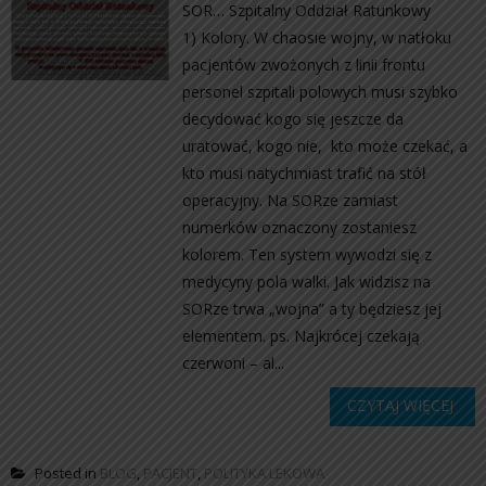
SOR… Szpitalny Oddział Ratunkowy
1) Kolory. W chaosie wojny, w natłoku
pacjentów zwożonych z linii frontu
personel szpitali polowych musi szybko
decydować kogo się jeszcze da
uratować, kogo nie, kto może czekać, a
kto musi natychmiast trafić na stół
operacyjny. Na SORze zamiast
numerków oznaczony zostaniesz
kolorem. Ten system wywodzi się z
medycyny pola walki. Jak widzisz na
SORze trwa „wojna” a ty będziesz jej
elementem. ps. Najkrócej czekają
czerwoni – al...
CZYTAJ WIĘCEJ
Posted in
BLOG
,
PACJENT
,
POLITYKA LEKOWA