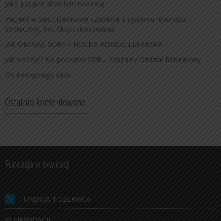
Jako pacjent straciłem nadzieję
Pacjent w Sieci. Darmowe szkolenie z systemu równości
społecznej, bez fikcji i skierowania
JAK OMINĄĆ SOR?-> NOCNA POMOC LEKARSKA
Jak przeżyć? Na początek SOR… Szpitalny Oddział Ratunkowy
Do następnego razu
Ostatnio komentowane
Fundacja w likwidacji
FUNDCJA 1 CZERWCA
W LIKWIDACJI