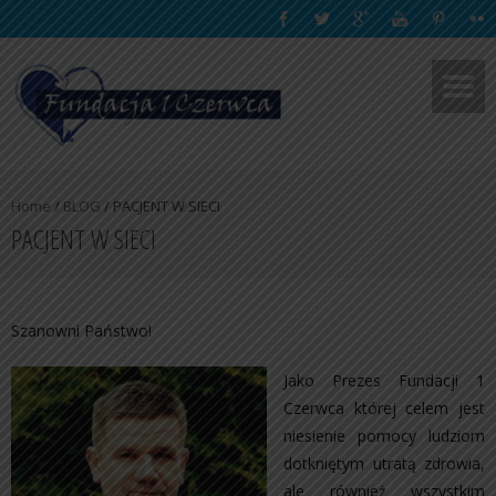
Home
/
BLOG
/
PACJENT W SIECI
PACJENT W SIECI
Szanowni Państwo!
Jako Prezes Fundacji 1
Czerwca której celem jest
niesienie pomocy ludziom
dotkniętym utratą zdrowia,
ale również wszystkim