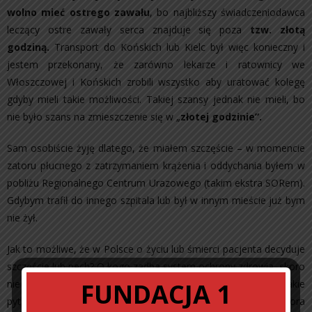
wolno mieć ostrego zawału
, bo najbliższy świadczeniodawca
leczący ostre zawały serca znajduje się poza
tzw. złotą
godziną.
Transport do Końskich lub Kielc był więc konieczny i
jestem przekonany, że zarówno lekarze i ratownicy we
Włoszczowej i Końskich zrobili wszystko aby uratować kolegę
gdyby mieli takie możliwości. Takiej szansy jednak nie mieli, bo
nie było szans na zmieszczenie się w „
złotej godzinie”.
Sam osobiście żyję dlatego, że miałem szczęście – w momencie
zatoru płucnego z zatrzymaniem krążenia i oddychania byłem w
pobliżu Regionalnego Centrum Urazowego (takim ekstra SORem).
Gdybym trafił do innego szpitala lub był w innym mieście już bym
nie żył.
Jak to możliwe, że w Polsce o życiu lub śmierci pacjenta decyduje
szczęście lub pech? O kogo zadba system ochrony zdrowia, skoro
nie jest w stanie zadbać nawet o swoich? Jak się ratować? Takie
FUNDACJA 1
pytania – mi pacjentowi cisną się do ust po śmierci pana doktora