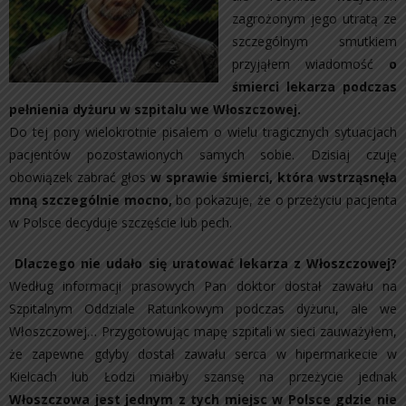
zagrożonym jego utratą ze
szczególnym smutkiem
przyjąłem wiadomość
o
śmierci lekarza podczas
pełnienia dyżuru w szpitalu we Włoszczowej.
Do tej pory wielokrotnie pisałem o wielu tragicznych sytuacjach
pacjentów pozostawionych samych sobie. Dzisiaj czuję
obowiązek zabrać głos
w sprawie śmierci, która wstrząsnęła
mną szczególnie mocno,
bo pokazuje, że o przeżyciu pacjenta
w Polsce decyduje szczęście lub pech.
Dlaczego nie udało się uratować lekarza z Włoszczowej?
Według informacji prasowych Pan doktor dostał zawału na
Szpitalnym Oddziale Ratunkowym podczas dyżuru, ale we
Włoszczowej… Przygotowując mapę szpitali w sieci zauważyłem,
że zapewne gdyby dostał zawału serca w hipermarkecie w
Kielcach lub Łodzi miałby szansę na przeżycie jednak
Włoszczowa jest jednym z tych miejsc w Polsce gdzie nie