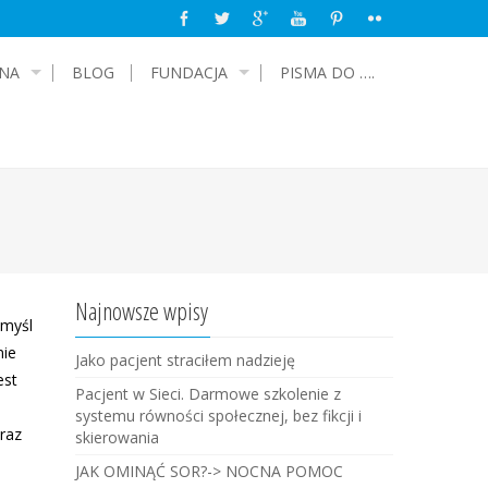
NA
BLOG
FUNDACJA
PISMA DO ….
Najnowsze wpisy
 myśl
nie
Jako pacjent straciłem nadzieję
est
Pacjent w Sieci. Darmowe szkolenie z
systemu równości społecznej, bez fikcji i
oraz
skierowania
JAK OMINĄĆ SOR?-> NOCNA POMOC