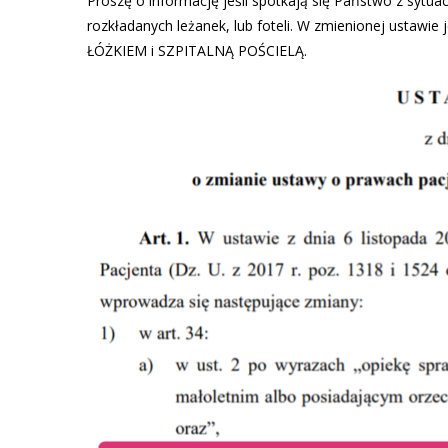
Proszę o informację jeśli spotkają się Państwo z sytuac
rozkładanych leżanek, lub foteli. W zmienionej us
ŁÓŻKIEM i SZPITALNĄ POŚCIELĄ.