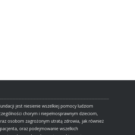
Fundacji jest niesienie wszelkiej pomocy ludziom
zczególności chorym i niepełnosprawnym dzieciom,
raz osobom zagrożonym utratą zdrowia, jak również
 pacjenta, oraz podejmowanie wszelkich