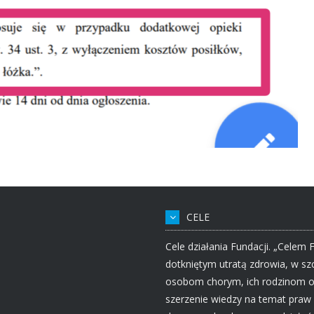
CELE
Cele działania Fundacji. „Celem 
dotkniętym utratą zdrowia, w s
osobom chorym, ich rodzinom o
szerzenie wiedzy na temat praw