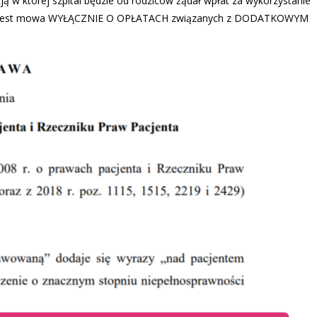
ją w której szpital będzie od rodziców żądał wpłat za wykorzystanie
tawie jest mowa WYŁĄCZNIE O OPŁATACH związanych z DODATKOWYM