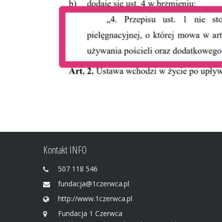
Kontakt INFO
507 118 546
fundacja@1czerwca.pl
http://www.1czerwca.pl
Fundacja 1 Czerwca